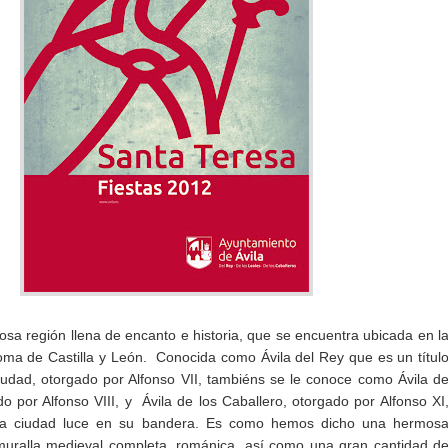
osa región llena de encanto e historia, que se encuentra ubicada en l
a de Castilla y León. Conocida como Ávila del Rey que es un títul
ciudad, otorgado por Alfonso VII, tambiéns se le conoce como Ávila d
o por Alfonso VIII, y Ávila de los Caballero, otorgado por Alfonso XI
 la ciudad luce en su bandera. Es como hemos dicho una hermos
muralla medieval completa, románica, así como una gran cantidad d