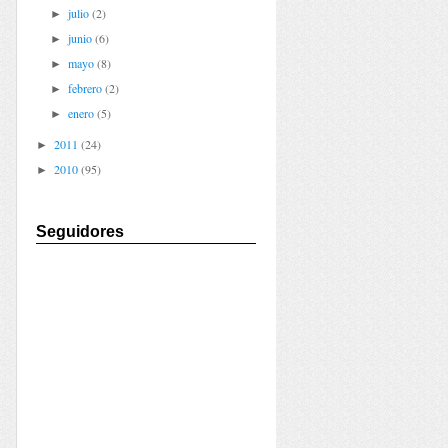
julio
(2)
►
junio
(6)
►
mayo
(8)
►
febrero
(2)
►
enero
(5)
►
2011
(24)
►
2010
(95)
►
Seguidores