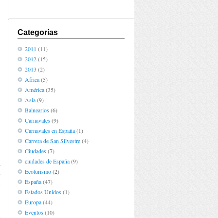
Categorías
2011
(11)
2012
(15)
2013
(2)
Africa
(5)
América
(35)
Asia
(9)
Balnearios
(6)
Carnavales
(9)
Carnavales en España
(1)
Carrera de San Silvestre
(4)
Ciudades
(7)
ciudades de España
(9)
a
Ecoturismo
(2)
o
España
(47)
e
Estados Unidos
(1)
,
Europa
(44)
a
Eventos
(10)
e