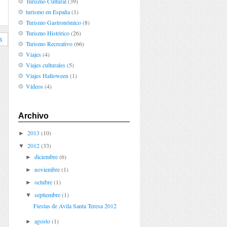
Turismo Cultural
(39)
turismo en España
(1)
Turismo Gastronómico
(8)
Turismo Histórico
(26)
s
Turismo Recreativo
(66)
Viajes
(4)
Viajes culturales
(5)
Viajes Halloween
(1)
Vídeos
(4)
Archivo
2013
(10)
►
2012
(33)
▼
diciembre
(6)
►
noviembre
(1)
►
octubre
(1)
►
septiembre
(1)
▼
Fiestas de Avila Santa Teresa 2012
agosto
(1)
►