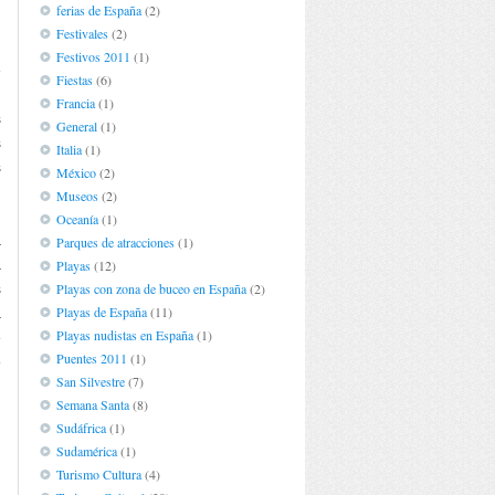
ferias de España
(2)
Festivales
(2)
Festivos 2011
(1)
e
Fiestas
(6)
d
Francia
(1)
s
General
(1)
s
Italia
(1)
s
México
(2)
Museos
(2)
Oceanía
(1)
a
Parques de atracciones
(1)
a
Playas
(12)
s
Playas con zona de buceo en España
(2)
Playas de España
(11)
a
Playas nudistas en España
(1)
e
Puentes 2011
(1)
o
San Silvestre
(7)
Semana Santa
(8)
Sudáfrica
(1)
Sudamérica
(1)
Turismo Cultura
(4)