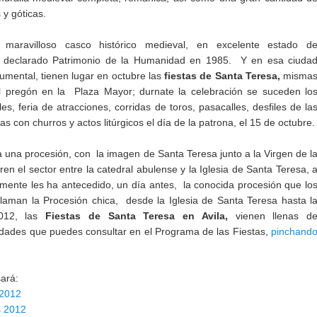
 y góticas.
maravilloso casco histórico medieval, en excelente estado d
e declarado Patrimonio de la Humanidad en 1985. Y en esa ciuda
umental, tienen lugar en octubre las
fiestas de Santa Teresa,
misma
el pregón en la Plaza Mayor; durnate la celebración se suceden lo
es, feria de atracciones, corridas de toros, pasacalles, desfiles de la
s con churros y actos litúrgicos el día de la patrona, el 15 de octubre.
a una procesión, con la imagen de Santa Teresa junto a la Virgen de l
en el sector entre la catedral abulense y la Iglesia de Santa Teresa, 
mente les ha antecedido, un día antes, la conocida procesión que lo
 llaman la Procesión chica, desde la Iglesia de Santa Teresa hasta l
2012, las
Fiestas de Santa Teresa en Avila,
vienen llenas d
vidades que puedes consultar en el Programa de las Fiestas,
pinchand
sará:
 2012
s 2012