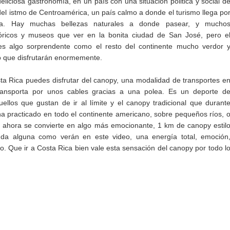
deliciosa gastronomía, en un país con una situación politica y social d
del istmo de Centroamérica, un país calmo a donde el turismo llega po
día. Hay muchas bellezas naturales a donde pasear, y mucho
ricos y museos que ver en la bonita ciudad de San José, pero e
s es algo sorprendente como el resto del continente mucho verdor 
o que disfrutarán enormemente.
a Rica puedes disfrutar del canopy, una modalidad de transportes e
ansporta por unos cables gracias a una polea. Es un deporte d
ellos que gustan de ir al límite y el canopy tradicional que durant
 practicado en todo el continente americano, sobre pequeños ríos, 
 ahora se convierte en algo más emocionante, 1 km de canopy estil
da alguna como verán en este video, una energía total, emoción
o. Que ir a Costa Rica bien vale esta sensación del canopy por todo l