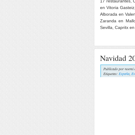
17 restaurantes, 
en Vitoria Gastei
Alborada en Valen
Zaranda en Mallo
Sevilla, Capritx e
Navidad 20
Publicado por
noemi 
Etiquetas:
España
,
Ev