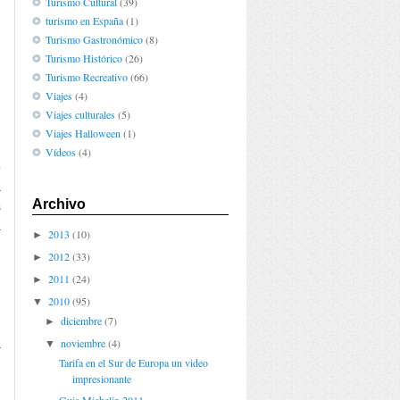
Turismo Cultural
(39)
turismo en España
(1)
Turismo Gastronómico
(8)
Turismo Histórico
(26)
Turismo Recreativo
(66)
Viajes
(4)
Viajes culturales
(5)
Viajes Halloween
(1)
Vídeos
(4)
o
a
Archivo
s
a
2013
(10)
►
n
2012
(33)
►
2011
(24)
►
,
2010
(95)
▼
,
diciembre
(7)
►
n
noviembre
(4)
a
▼
Tarifa en el Sur de Europa un video
impresionante
n