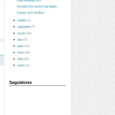
Guia Michelin 2011
a
Navidad 2010 en El Corte Inglés
,
,
Canopy en Costa Rica
n
octubre
(1)
►
septiembre
(7)
►
agosto
(10)
►
julio
(7)
►
junio
(13)
►
mayo
(22)
►
abril
(23)
►
marzo
(1)
►
Seguidores