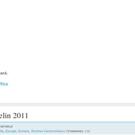
sará:
Rica
elin 2011
carranza
ña
,
Europa
,
Eventos
,
Turismo Gastronómico
/ Comments: (
0
)