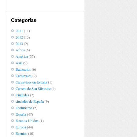
Categorías
2011
(11)
2012
(15)
2013
(2)
Africa
(5)
,
América
(35)
Asia
(9)
Balnearios
(6)
Carnavales
(9)
Carnavales en España
(1)
Carrera de San Silvestre
(4)
Ciudades
(7)
ciudades de España
(9)
Ecoturismo
(2)
España
(47)
Estados Unidos
(1)
Europa
(44)
Eventos
(10)