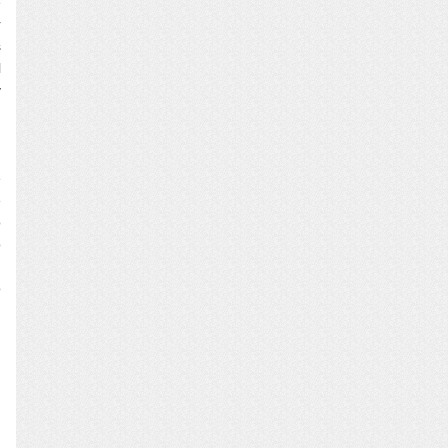
e
r
s
l
y
n
e
e
o
o
,
o