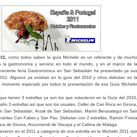
011,
como todos saben la guía Michelin es un referente y de much
a la gastronomía y servicio en todo el mundo, y en el marco de l
 reciente feria Gastronómica en San Sebastián ha presentado ya su
011. Algunos ya existían en la guía del 2010 y otros debutan en l
l momento esperado por todos la presentación de esa Guía Micheli
.
que tienen 3 estrellas ya son los que estuvieron en la Guía del 2010
 año 3 estrellas así que son los usuales, Celler de Can Roca en Girona
e en San Sebastián, Arzak de San Sebastián, Martín Berasategui en Sa
urantes Can Fabes y San Pau. Debutan con 2 estrellas, Ramón Freix
ra de Girona, Arzurmendi de Viscaya y el Calima de Málaga.
levaron en el 2011 a categoría de una estrella en la Michelin 2011 so