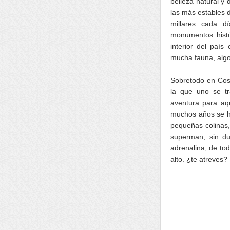
belleza natural y 
las más estables 
millares cada 
monumentos histó
interior del paí
mucha fauna, alg
Sobretodo en Cost
la que uno se tr
aventura para aqu
muchos años se ha
pequeñas colinas,
superman, sin du
adrenalina, de tod
alto. ¿te atreves?