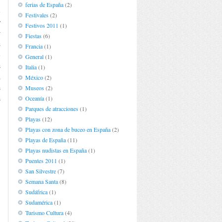
ferias de España
(2)
e
Festivales
(2)
y
Festivos 2011
(1)
r
Fiestas
(6)
s
Francia
(1)
e
General
(1)
s
Italia
(1)
a
México
(2)
s
Museos
(2)
Oceanía
(1)
s
Parques de atracciones
(1)
Playas
(12)
Playas con zona de buceo en España
(2)
Playas de España
(11)
Playas nudistas en España
(1)
Puentes 2011
(1)
San Silvestre
(7)
Semana Santa
(8)
Sudáfrica
(1)
Sudamérica
(1)
Turismo Cultura
(4)