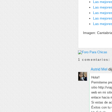
Las mejore
Las mejores
Las mejores
Las mejores
Las mejore
Imagen: Cantabri
1 comentarios:
Astrid Mel
dij
Hola!!
Permiteme pres
sitio http://v
web en mi siti
enlace hacia 
Si estas de a
Éxitos con tu