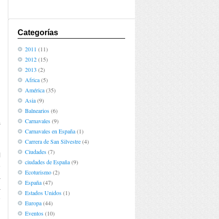
Categorías
2011
(11)
2012
(15)
2013
(2)
Africa
(5)
América
(35)
Asia
(9)
Balnearios
(6)
Carnavales
(9)
s
Carnavales en España
(1)
n
Carrera de San Silvestre
(4)
,
Ciudades
(7)
l
ciudades de España
(9)
e
Ecoturismo
(2)
á
España
(47)
á
Estados Unidos
(1)
e
Europa
(44)
Eventos
(10)