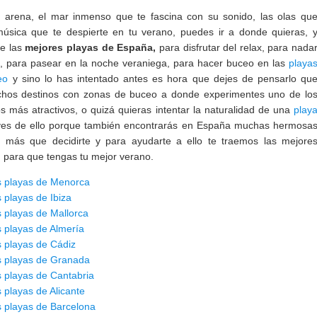
 arena, el mar inmenso que te fascina con su sonido, las olas qu
música que te despierte en tu verano, puedes ir a donde quieras, 
re las
mejores playas de España,
para disfrutar del relax, para nada
, para pasear en la noche veraniega, para hacer buceo en las
playa
eo
y sino lo has intentado antes es hora que dejes de pensarlo qu
hos destinos con zonas de buceo a donde experimentes uno de lo
s más atractivos, o quizá quieras intentar la naturalidad de una
play
ives de ello porque también encontrarás en España muchas hermosa
a más que decidirte y para ayudarte a ello te traemos las mejore
 para que tengas tu mejor verano.
s playas de Menorca
 playas de Ibiza
 playas de Mallorca
 playas de Almería
 playas de Cádiz
s playas de Granada
 playas de Cantabria
 playas de Alicante
 playas de Barcelona