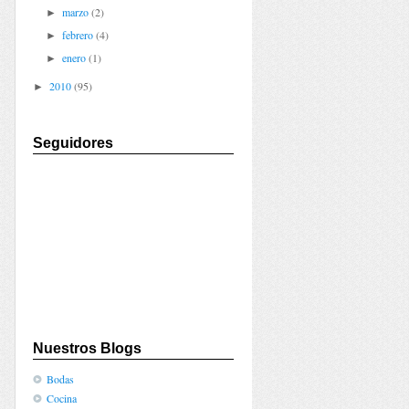
marzo
(2)
►
febrero
(4)
►
enero
(1)
►
2010
(95)
►
Seguidores
Nuestros Blogs
Bodas
Cocina