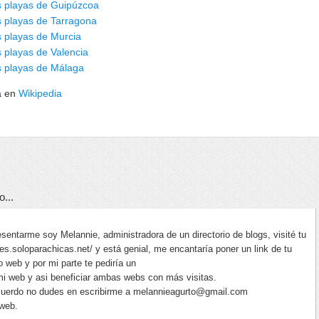
s playas de Guipúzcoa
 playas de Tarragona
 playas de Murcia
 playas de Valencia
s playas de Málaga
a en
Wikipedia
o...
entarme soy Melannie, administradora de un directorio de blogs, visité tu
iajes.soloparachicas.net/ y está genial, me encantaría poner un link de tu
o web y por mi parte te pediría un
mi web y asi beneficiar ambas webs con más visitas.
cuerdo no dudes en escribirme a melannieagurto@gmail.com
 web.