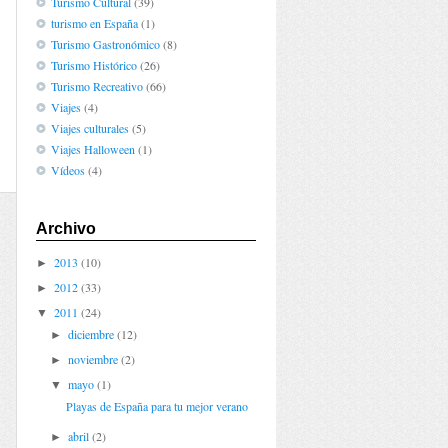
Turismo Cultural
(39)
turismo en España
(1)
Turismo Gastronómico
(8)
Turismo Histórico
(26)
Turismo Recreativo
(66)
Viajes
(4)
Viajes culturales
(5)
Viajes Halloween
(1)
Vídeos
(4)
Archivo
2013
(10)
►
2012
(33)
►
2011
(24)
▼
diciembre
(12)
►
noviembre
(2)
►
mayo
(1)
▼
Playas de España para tu mejor verano
abril
(2)
►