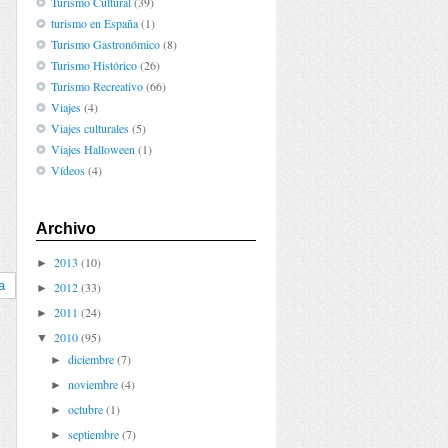
Turismo Cultural
(39)
turismo en España
(1)
Turismo Gastronómico
(8)
Turismo Histórico
(26)
Turismo Recreativo
(66)
Viajes
(4)
Viajes culturales
(5)
Viajes Halloween
(1)
Vídeos
(4)
Archivo
2013
(10)
►
a
2012
(33)
►
2011
(24)
►
2010
(95)
▼
diciembre
(7)
►
noviembre
(4)
►
octubre
(1)
►
septiembre
(7)
►