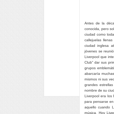
Antes de la déca
conocida, pero so
ciudad como todas
callejuelas llena
ciudad inglesa a
jóvenes se reunió
Liverpool que int
Club" dar sus pri
grupos emblemátic
abarcaría muchas
mismos ni sus vec
grandes estrella
nombre de su ciu
Liverpool era los
para pensarse en 
aquello cuando L
música. Hoy Live