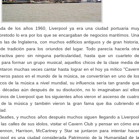
da de los años 1960, Liverpool ya era una ciudad portuaria mu
bretodo lo era por los que se encargaban de negocios maritímos. Un
 las de Inglaterra, con muchos edificios antiguos y de gran historia
s de tradición para los oriundos del lugar. Todo parecía hacerla otr
tractiva pero sin ninguna particularidad, hasta que un cuarteto d
 para formar un grupo musical, aquellos chicos de la clase media d
entaron muchas veces cantar hasta lograr en el hoy ya mítico "Caver
meros pasos en el mundo de la música, se convertirían en uno de lo
os de la música a nivel mundial, su influencia sería tan grande qu
 décadas aún después de su disolución, no lo imaginaban así ello
inos de Liverpool que los siguientes años vieron el ascenso de cuatr
s de la música y también vieron la gran fama que iba cubriendo e
dad.
 Beatles, y muchos años después muchos siguen llegando a Liverpoo
las calles de sus idolos, visitar el Cavern Club y pensar en cómo er
ennon, Harrison, McCartney y Star se juntaron para intentar hace
rpool es una ciudad considerada Patrimonio de la Humanidad de l