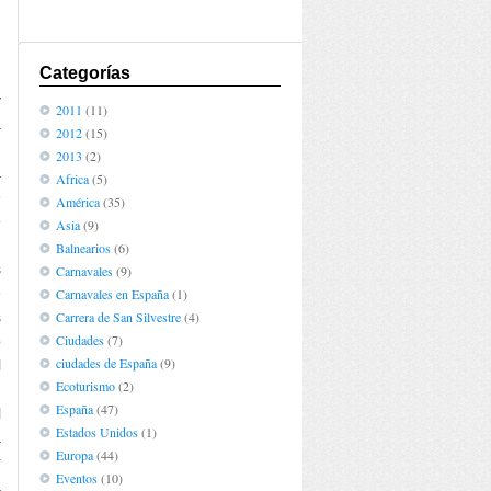
Categorías
y
2011
(11)
a
2012
(15)
,
2013
(2)
a
Africa
(5)
e
América
(35)
e
Asia
(9)
n
Balnearios
(6)
s
Carnavales
(9)
e
Carnavales en España
(1)
s
Carrera de San Silvestre
(4)
Ciudades
(7)
o
ciudades de España
(9)
l
Ecoturismo
(2)
España
(47)
l
Estados Unidos
(1)
a
Europa
(44)
r
Eventos
(10)
a