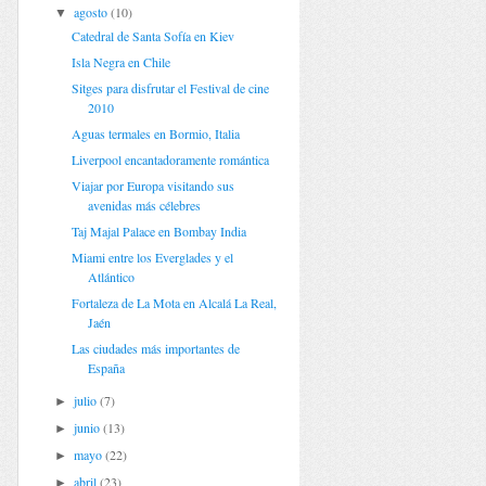
agosto
(10)
▼
Catedral de Santa Sofía en Kiev
Isla Negra en Chile
Sitges para disfrutar el Festival de cine
2010
Aguas termales en Bormio, Italia
Liverpool encantadoramente romántica
Viajar por Europa visitando sus
avenidas más célebres
Taj Majal Palace en Bombay India
Miami entre los Everglades y el
Atlántico
Fortaleza de La Mota en Alcalá La Real,
Jaén
Las ciudades más importantes de
España
julio
(7)
►
junio
(13)
►
mayo
(22)
►
abril
(23)
►